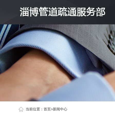
当前位置：
首页
>
新闻中心