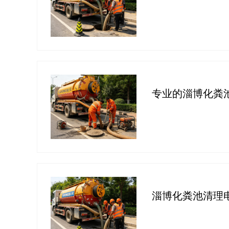
专业的淄博化粪
淄博化粪池清理