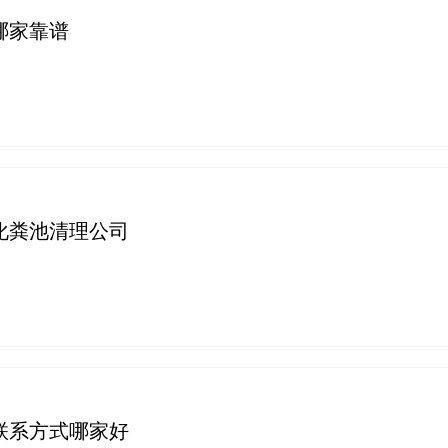
哪家靠谱
化粪池清理公司
联系方式哪家好