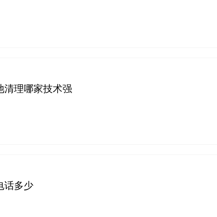
池清理哪家技术强
电话多少