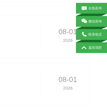
在线咨询
微信咨询
08-01
联系电话
2026
返回顶部
08-01
2026