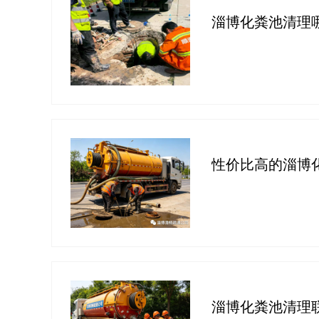
淄博化粪池清理
性价比高的淄博
淄博化粪池清理