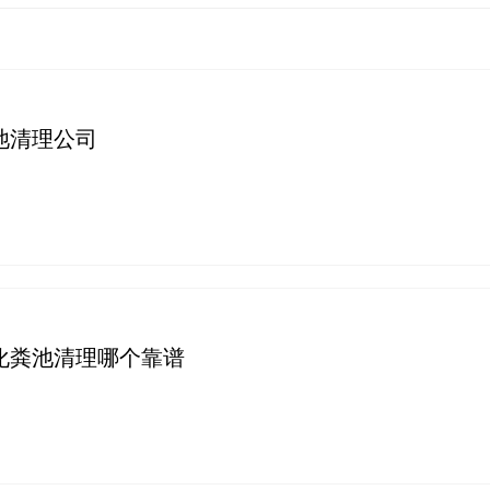
池清理公司
化粪池清理哪个靠谱