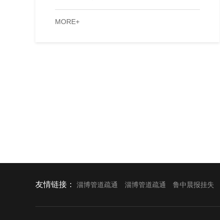
MORE+
友情链接：
淄博管道疏通
淄博管道疏通
鲁中晨报挂失