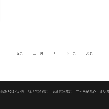
首页
上一页
1
下一页
尾页
临淄POS机办理
潍坊管道疏通
临淄管道疏通
寿光马桶疏通
潍坊