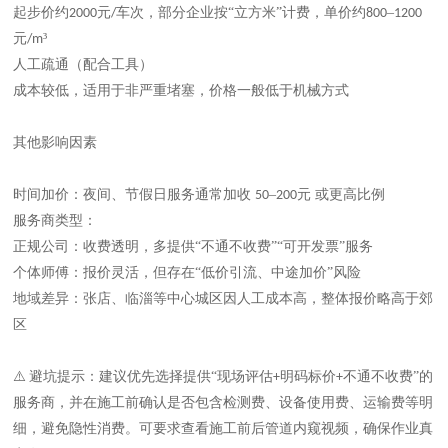
起步价约
元
车次‌，部分企业按“立方米”计费，单价约
–
2000
/
800
1200
元
³
/m
人工疏通（配合工具）
成本较低，适用于非严重堵塞，价格一般低于机械方式
其他影响因素
时间加价
‌：夜间、节假日服务通常加收 ‌
–
元‌ 或更高比例
50
200
服务商类型
‌：
正规公司：收费透明，多提供
“不通不收费”“可开发票”服务
个体师傅：报价灵活，但存在
“低价引流、中途加价”风险
地域差异
‌：张店、临淄等中心城区因人工成本高，整体报价略高于郊
区
⚠
‌避坑提示‌：建议优先选择提供“‌现场评估
明码标价
不通不收费‌”的
️
+
+
服务商，并在施工前确认是否包含检测费、设备使用费、运输费等明
细，避免隐性消费。可要求查看施工前后管道内窥视频，确保作业真