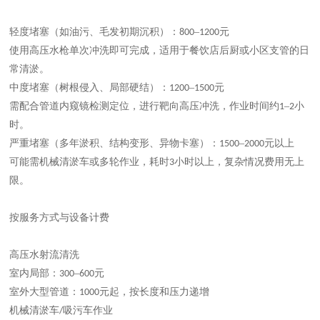
轻度堵塞
‌（如油污、毛发初期沉积）：‌
–
元‌
800
1200
使用高压水枪单次冲洗即可完成，适用于餐饮店后厨或小区支管的日
常清淤。
中度堵塞
‌（树根侵入、局部硬结）：‌
–
元‌
1200
1500
需配合管道内窥镜检测定位，进行靶向高压冲洗，作业时间约
–
小
1
2
时。
严重堵塞
‌（多年淤积、结构变形、异物卡塞）：‌
–
元以上‌
1500
2000
可能需机械清淤车或多轮作业，耗时
小时以上，复杂情况费用无上
3
限。
按服务方式与设备计费
高压水射流清洗
室内局部：
–
元‌
300
600
室外大型管道：
元起‌，按长度和压力递增
1000
机械清淤车
吸污车作业‌
/